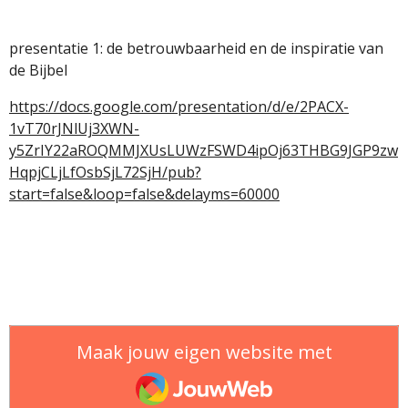
presentatie 1: de betrouwbaarheid en de inspiratie van
de Bijbel
https://docs.google.com/presentation/d/e/2PACX-
1vT70rJNlUj3XWN-
y5ZrIY22aROQMMJXUsLUWzFSWD4ipOj63THBG9JGP9zw
HqpjCLjLfOsbSjL72SjH/pub?
start=false&loop=false&delayms=60000
Maak jouw eigen website met
JouwWeb