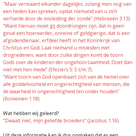
“Maar vermaant elkander dagelijks, zolang men nog van
een heden kan spreken, opdat niemand van u zich
verharde door de misleiding der zonde” (Hebreeën 3:13).
“Want hiervan moet gij doordrongen zijn, dat in geen
geval een hoereerder, onreine of geldgierige, dat is een
afgodendienaar, erfdeel heeft in het Koninkrijk van
Christus en God. Laat niemand u misleiden met
drogredenen, want door zulke dingen komt de toorn
Gods over de kinderen der ongehoorzaamheid. Doet dan
niet met hen mede” (Efeziërs 5: 5 t/m 7).
“Want toorn van God openbaart zich van de hemel over
alle goddeloosheid en ongerechtigheid van mensen, die
de waarheid in ongerechtigheid ten onder houden”
(Romeinen 1:18).
Wat hebben wij geleerd?
“Dwaalt niet, mijn geliefde broeders” (Jacobus 1:16).
Uit deze informatie kan ik dus opmaken dat er een