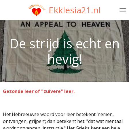
Ga
Ekklesia21.nl
direct
naar
de
hoofdinhoud
De strijd is echt en
hevig!
Gezonde leer of "zuivere" leer.
Het Hebreeuwse woord voor leer betekent ‘nemen,
ontvangen, grijpen’; dan betekent het: "dat wat mentaal
wordt ontvangen, instructie." Het Grieks kent een hele