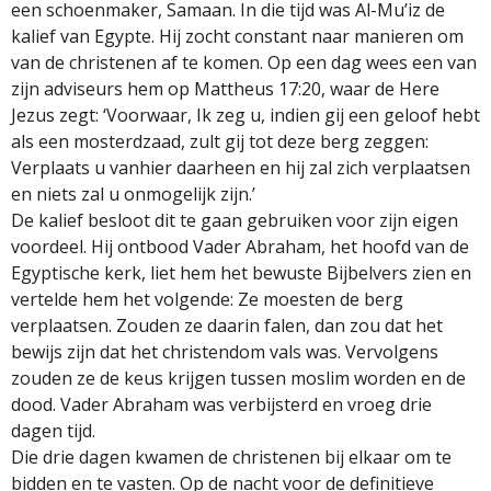
een schoenmaker, Samaan. In die tijd was Al-Mu’iz de
kalief van Egypte. Hij zocht constant naar manieren om
van de christenen af te komen. Op een dag wees een van
zijn adviseurs hem op Mattheus 17:20, waar de Here
Jezus zegt: ‘Voorwaar, Ik zeg u, indien gij een geloof hebt
als een mosterdzaad, zult gij tot deze berg zeggen:
Verplaats u vanhier daarheen en hij zal zich verplaatsen
en niets zal u onmogelijk zijn.’
De kalief besloot dit te gaan gebruiken voor zijn eigen
voordeel. Hij ontbood Vader Abraham, het hoofd van de
Egyptische kerk, liet hem het bewuste Bijbelvers zien en
vertelde hem het volgende: Ze moesten de berg
verplaatsen. Zouden ze daarin falen, dan zou dat het
bewijs zijn dat het christendom vals was. Vervolgens
zouden ze de keus krijgen tussen moslim worden en de
dood. Vader Abraham was verbijsterd en vroeg drie
dagen tijd.
Die drie dagen kwamen de christenen bij elkaar om te
bidden en te vasten. Op de nacht voor de definitieve