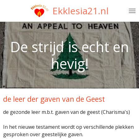
Ga
Ekklesia21.nl
direct
naar
de
hoofdinhoud
De strijd is echt en
hevig!
de leer der gaven van de Geest
de gezonde leer m.b.t. gaven van de geest (Charisma's)
In het nieuwe testament wordt op verschillende plekken
gesproken over geestelijke gaven.