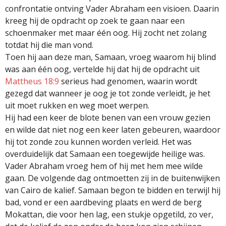
confrontatie ontving Vader Abraham een visioen. Daarin
kreeg hij de opdracht op zoek te gaan naar een
schoenmaker met maar één oog. Hij zocht net zolang
totdat hij die man vond.
Toen hij aan deze man, Samaan, vroeg waarom hij blind
was aan één oog, vertelde hij dat hij de opdracht uit
Mattheus 18:9
serieus had genomen, waarin wordt
gezegd dat wanneer je oog je tot zonde verleidt, je het
uit moet rukken en weg moet werpen.
Hij had een keer de blote benen van een vrouw gezien
en wilde dat niet nog een keer laten gebeuren, waardoor
hij tot zonde zou kunnen worden verleid. Het was
overduidelijk dat Samaan een toegewijde heilige was.
Vader Abraham vroeg hem of hij met hem mee wilde
gaan. De volgende dag ontmoetten zij in de buitenwijken
van Cairo de kalief. Samaan begon te bidden en terwijl hij
bad, vond er een aardbeving plaats en werd de berg
Mokattan, die voor hen lag, een stukje opgetild, zo ver,