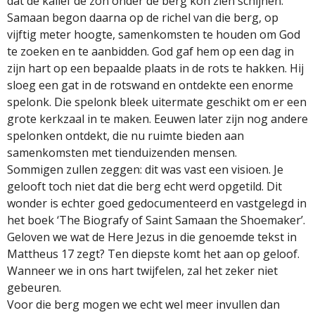
dat de kalief de zon onder de berg kon zien schijnen.
Samaan begon daarna op de richel van die berg, op
vijftig meter hoogte, samenkomsten te houden om God
te zoeken en te aanbidden. God gaf hem op een dag in
zijn hart op een bepaalde plaats in de rots te hakken. Hij
sloeg een gat in de rotswand en ontdekte een enorme
spelonk. Die spelonk bleek uitermate geschikt om er een
grote kerkzaal in te maken. Eeuwen later zijn nog andere
spelonken ontdekt, die nu ruimte bieden aan
samenkomsten met tienduizenden mensen.
Sommigen zullen zeggen: dit was vast een visioen. Je
gelooft toch niet dat die berg echt werd opgetild. Dit
wonder is echter goed gedocumenteerd en vastgelegd in
het boek ‘The Biografy of Saint Samaan the Shoemaker’.
Geloven we wat de Here Jezus in die genoemde tekst in
Mattheus 17 zegt? Ten diepste komt het aan op geloof.
Wanneer we in ons hart twijfelen, zal het zeker niet
gebeuren.
Voor die berg mogen we echt wel meer invullen dan