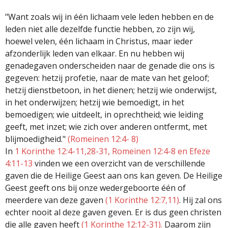
"Want zoals wij in één lichaam vele leden hebben en de
leden niet alle dezelfde functie hebben, zo zijn wij,
hoewel velen, één lichaam in Christus, maar ieder
afzonderlijk leden van elkaar. En nu hebben wij
genadegaven onderscheiden naar de genade die ons is
gegeven: hetzij profetie, naar de mate van het geloof;
hetzij dienstbetoon, in het dienen; hetzij wie onderwijst,
in het onderwijzen; hetzij wie bemoedigt, in het
bemoedigen; wie uitdeelt, in oprechtheid; wie leiding
geeft, met inzet; wie zich over anderen ontfermt, met
blijmoedigheid."
(Romeinen 12:4- 8)
In
1 Korinthe 12:4-11,28-31, Romeinen 12:4-8 en Efeze
4:11-13
vinden we een overzicht van de verschillende
gaven die de Heilige Geest aan ons kan geven. De Heilige
Geest geeft ons bij onze wedergeboorte één of
meerdere van deze gaven
(1 Korinthe 12:7,11)
. Hij zal ons
echter nooit al deze gaven geven. Er is dus geen christen
die alle gaven heeft
(1 Korinthe 12:12-31).
Daarom zijn