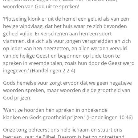
woorden van God uit te spreken!
‘Plotseling klonk er uit de hemel een geluid als van een
hevige windvlaag, dat het huis waar ze zich bevonden
geheel vulde. Er verschenen aan hen een soort
vlammen, die zich als vuurtongen verspreidden en zich
op ieder van hen neerzetten, en allen werden vervuld
van de heilige Geest en begonnen op luide toon te
spreken in vreemde talen, zoals hun door de Geest werd
ingegeven.’
(Handelingen 2:2-4)
Gods hemelse vuur zorgt ervoor dat we geen negatieve
woorden spreken, maar woorden die de grootheid van
God prijzen:
‘Want ze hoorden hen spreken in onbekende
klanken en Gods grootheid prijzen.’
(Handelingen 10:46)
Onze tong beheerst ons hele lichaam en stuurt ons
bestaan, zegt de Bijbel. Daarom is het zo ontzettend